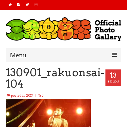
Menu
130901_rakuonsai-
Home
13
104
2019
8月 2017
2018
posted in:
2013
|
0
2017
2016