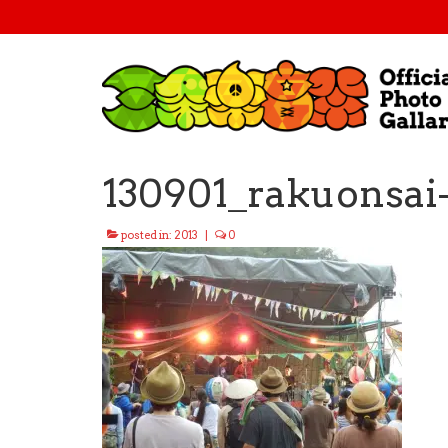
130901_rakuonsai
posted in:
2013
|
0