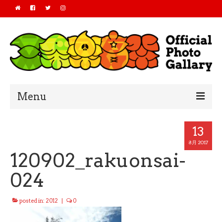
Menu
Home
13
2019
8月 2017
120902_rakuonsai-
2018
024
2017
posted in:
2012
|
0
2016